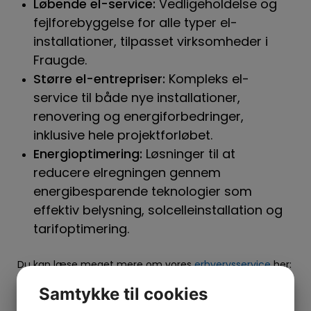
Løbende el-service:
Vedligeholdelse og
fejlforebyggelse for alle typer el-
installationer, tilpasset virksomheder i
Fraugde.
Større el-entrepriser:
Kompleks el-
service til både nye installationer,
renovering og energiforbedringer,
inklusive hele projektforløbet.
Energioptimering:
Løsninger til at
reducere elregningen gennem
energibesparende teknologier som
effektiv belysning, solcelleinstallation og
tarifoptimering.
Du kan læse meget mere om vores
erhvervsservice
her:
Samtykke til cookies
Erhvervsservice