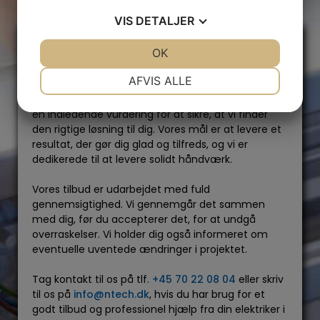
VIS
DETALJER
Kontakt din elektriker i Fraugde
JA
NEJ
OK
JA
NEJ
Vi er klar til at hjælpe dig med alle el-opgaver,
NØDVENDIGE
PRÆFERENCER
AFVIS ALLE
uanset om du er privatkunde eller virksomhed.
Ingen opgave er for stor eller for lille, og vi tilbyder
JA
NEJ
JA
NEJ
en indledende vurdering for at sikre, at vi finder
MARKETING
STATISTIK
den rigtige løsning til dig. Vores mål er at levere et
resultat, der gør dig glad og tilfreds, og vi er
dedikerede til at levere solidt håndværk.
Vores tilbud er udarbejdet med fuld
gennemsigtighed. Vi gennemgår det sammen
med dig, før du accepterer det, for at undgå
overraskelser. Vi holder dig også informeret om
eventuelle uventede ændringer i projektet.
Tag kontakt til os på tlf.
+45 70 22 08 04
eller skriv
til os på
info@ntech.dk
, hvis du har brug for et
godt tilbud og professionel hjælp fra din elektriker i