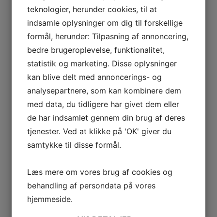
teknologier, herunder cookies, til at
meget bredt og vi elsker også en god
udfordring.
indsamle oplysninger om dig til forskellige
formål, herunder: Tilpasning af annoncering,
bedre brugeroplevelse, funktionalitet,
Kontakt os
statistik og marketing. Disse oplysninger
kan blive delt med annoncerings- og
analysepartnere, som kan kombinere dem
med data, du tidligere har givet dem eller
de har indsamlet gennem din brug af deres
tjenester. Ved at klikke på 'OK' giver du
samtykke til disse formål.
Se en video af vores hovedafdeling i
Anderup
Læs mere om vores brug af cookies og
behandling af persondata på vores
hjemmeside.
Se videoen her