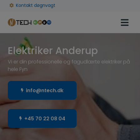
Hop
Kontakt døgnvagt
til
indholdet
Elektriker Anderup
Vi er din professionelle og fagudlærte elektriker på
hele Fyn
info@ntech.dk
+45 70 22 08 04