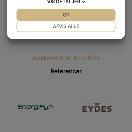
VIS
DETALJER
JA
NEJ
OK
JA
NEJ
NØDVENDIGE
PRÆFERENCER
AFVIS ALLE
JA
NEJ
JA
NEJ
MARKETING
STATISTIK
GLADE KUNDER I MERE END 60 ÅR
Referencer