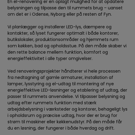
En el-renovering er en oplagt mulighed for at opdatere
belysningen og tilpasse den til rummets brug – uanset
om det er i Odense, Nyborg eller på resten af Fyn.
Vi planlægger og installerer LED-lys, dæmpere og
kontakter, så lyset fungerer optimalt i både kontorer,
butikslokaler, produktionsområder og hjemmets rum
som køkken, bad og opholdsstue. På den måde skaber vi
den rette balance mellem funktion, komfort og
energieffektivitet i alle typer omgivelser.
Ved renoveringsprojekter håndterer vi hele processen
fra nedtagning af gamle armaturer, installation af
lamper, lysstyring og el-udtag til montering af nye
energieffektive LED-løsninger og etablering af udtag, der
passer til rummets anvendelse. Vi tilpasser belysning og
udtag efter rummets funktion med stærk
arbejdsbelysning i værksteder og kontorer, behageligt lys
i opholdsrum og præcise udtag, hvor der er brug for
strøm til maskiner eller køkkenudstyr. På den måde får
du en løsning, der fungerer i både hverdag og drift.