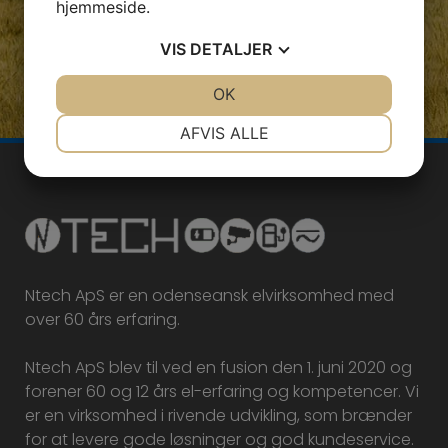
hjemmeside.
VIS
DETALJER
JA
NEJ
OK
JA
NEJ
NØDVENDIGE
PRÆFERENCER
AFVIS ALLE
JA
NEJ
JA
NEJ
MARKETING
STATISTIK
Ntech ApS er en odenseansk elvirksomhed med
over 60 års erfaring.
Ntech ApS blev til ved en fusion den 1. juni 2020 og
forener 60 og 12 års el-erfaring og kompetencer. Vi
er en virksomhed i rivende udvikling, som brænder
for at levere gode løsninger og god kundeservice.