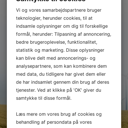
Døgnservice
Vi og vores samarbejdspartnere bruger
Vi står altid til rådighed
teknologier, herunder cookies, til at
Vi er altid til rådighed 24/7.
indsamle oplysninger om dig til forskellige
formål, herunder: Tilpasning af annoncering,
Ring
+45 70 22 08 04
bedre brugeroplevelse, funktionalitet,
Er strømmen gået, ryger sikringen eller slår dit
statistik og marketing. Disse oplysninger
HPFI fra?
kan blive delt med annoncerings- og
Vi har vagtordning som sikre dig, at vi kommer og
analysepartnere, som kan kombinere dem
hjælper dig med dine udfordringer. Vi kører ud fra
med data, du tidligere har givet dem eller
Odense og omegn og kommer så hurtigt vi kan.
de har indsamlet gennem din brug af deres
Problemer med strømmen uden for vores
tjenester. Ved at klikke på 'OK' giver du
åbningstid? Kontakt vores døgnbemandet el vagt
samtykke til disse formål.
telefon. Uden for åbningstid
ring
+45 70 22 08 04
og tryk 1 så bliver du stillet om til vagten
Læs mere om vores brug af cookies og
behandling af persondata på vores
Ring til vores døgnvagt