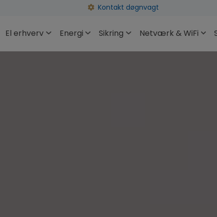
Kontakt døgnvagt
El erhverv
Energi
Sikring
Netværk & WiFi