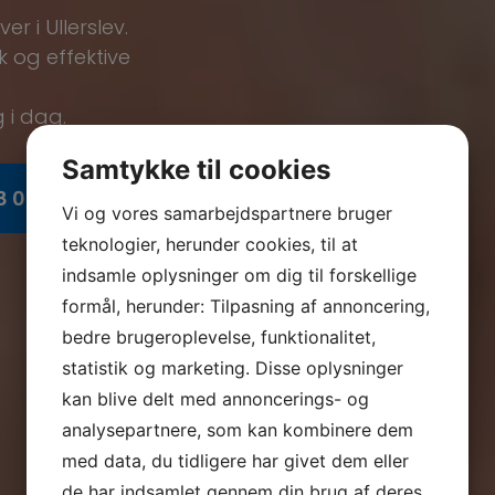
er i Ullerslev.
k og effektive
 i dag.
Samtykke til cookies
8 04
Vi og vores samarbejdspartnere bruger
teknologier, herunder cookies, til at
indsamle oplysninger om dig til forskellige
formål, herunder: Tilpasning af annoncering,
bedre brugeroplevelse, funktionalitet,
statistik og marketing. Disse oplysninger
kan blive delt med annoncerings- og
analysepartnere, som kan kombinere dem
med data, du tidligere har givet dem eller
de har indsamlet gennem din brug af deres