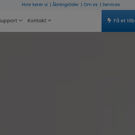
Hvor kører vi
Åbningstider
Om os
Services
Support
Kontakt
Få et til