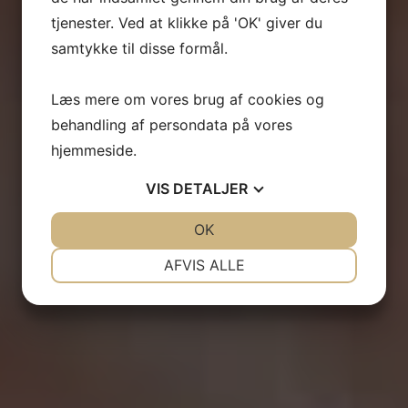
tjenester. Ved at klikke på 'OK' giver du
samtykke til disse formål.
Læs mere om vores brug af cookies og
behandling af persondata på vores
hjemmeside.
VIS
DETALJER
JA
NEJ
OK
JA
NEJ
NØDVENDIGE
PRÆFERENCER
AFVIS ALLE
JA
NEJ
JA
NEJ
MARKETING
STATISTIK