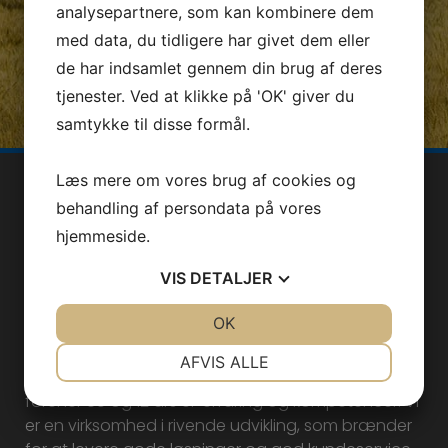
analysepartnere, som kan kombinere dem
med data, du tidligere har givet dem eller
de har indsamlet gennem din brug af deres
tjenester. Ved at klikke på 'OK' giver du
samtykke til disse formål.
Læs mere om vores brug af cookies og
behandling af persondata på vores
hjemmeside.
VIS
DETALJER
Ntech ApS er en odenseansk elvirksomhed med
JA
NEJ
OK
JA
NEJ
over 60 års erfaring.
NØDVENDIGE
PRÆFERENCER
AFVIS ALLE
Ntech ApS blev til ved en fusion den 1. juni 2020 og
JA
NEJ
JA
NEJ
forener 60 og 12 års el-erfaring og kompetencer. Vi
MARKETING
STATISTIK
er en virksomhed i rivende udvikling, som brænder